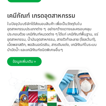
เคมีภัณฑ์ เกรดอุตสาหกรรม
ในปัจจุบันบริษัทได้ส่งมอบสินค้า เพื่อเป็นวัตถุดิบใน
อุตสาหกรรมประเภทต่าง ๆ  อย่างกว้างขวางและครอบคลุม 
ประกอบด้วย เคมีภัณฑ์หมวดต่าง ๆ ได้แก่ เคมีภัณฑ์พื้นฐาน, แร่
อุตสาหกรรม, น้ำมันอุตสาหกรรม, สารตัวทำละลาย (โซลเว้นท์), 
เม็ดพลาสติก, พอลิเมอร์เรซิน, สารเติมแต่ง, เคมีภัณฑ์ในระบบ
บำบัดน้ำ และเคมีภัณฑ์ชนิดพิเศษอื่นๆ 
ข้อมูลเพิ่มเติม »