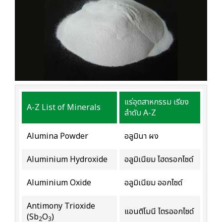
R101, R103, R350,
R101, R103, R350,
R706
R706
Titanium Dioxide,
ไททาเนียม ไดออกไซด์,
R900, R902+, R960
R900, R902+, R960
Titanium Dioxide,
ไททาเนียม ไดออกไซด์,
R215, R216, 218,
R215, R216, R218,
R895
R895
แร่อุตสาหกรรม เรียง
A-Z List of Minerals
ลำดับ A-Z
Titanium Dioxide,
ไททาเนียม ไดออกไซด์,
R595, R596
R595, R596
Alumina Powder
อลูมินา ผง
Titanium Dioxide,
ไททาเนียม ไดออกไซด์,
Aluminium Hydroxide
อลูมิเนียม ไฮดรอกไซด์
R826, R828, R834
R826, R828, R834
Aluminium Oxide
อลูมิเนียม ออกไซด์
Titanium Dioxide,
ไททาเนียม ไดออกไซด์
Specialty Grade
เกรดพิเศษอื่นๆ
Antimony Trioxide
แอนติโมนี ไตรออกไซด์
(Sb
O
)
2
3