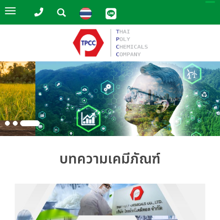
Toggle
navigation
บทความเคมีภัณฑ์