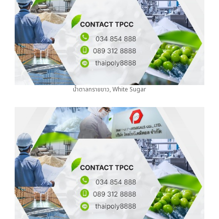
น้ำตาลทรายขาว, White Sugar