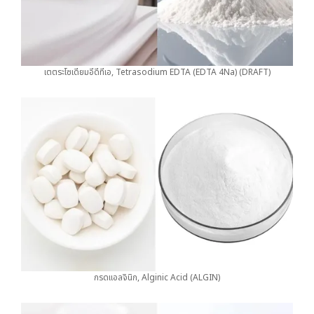
เตตระโซเดียมอีดีทีเอ, Tetrasodium EDTA (EDTA 4Na) (DRAFT)
กรดแอลจินิก, Alginic Acid (ALGIN)