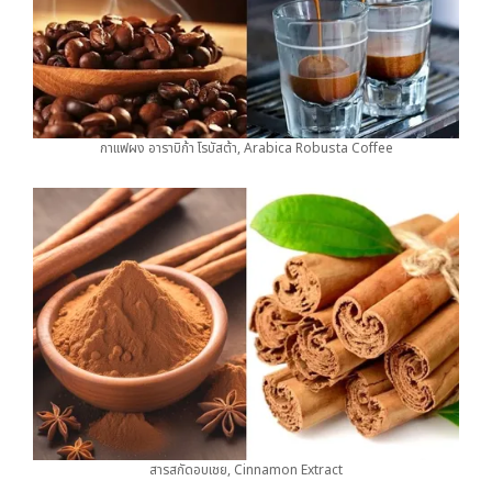
กาแฟผง อาราบิก้า โรบัสต้า, Arabica Robusta Coffee
สารสกัดอบเชย, Cinnamon Extract