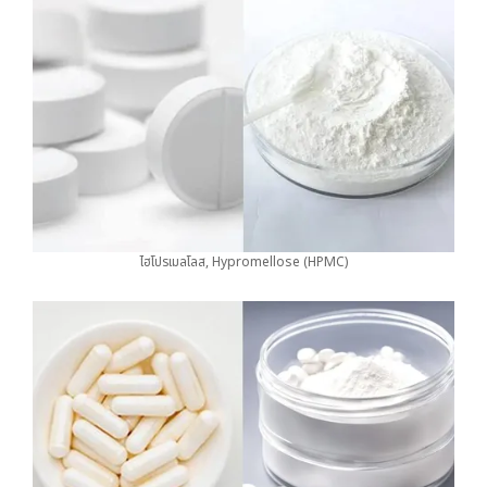
ไฮโปรเมลโลส, Hypromellose (HPMC)