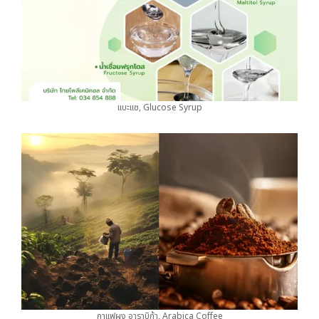
แบะแซ, Glucose Syrup
กาแฟผง อาราบิก้า, Arabica Coffee