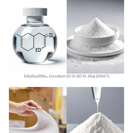
ไดโซเดียมอีดีทีเอ, Disodium EDTA (EDTA 2Na) (DRAFT)