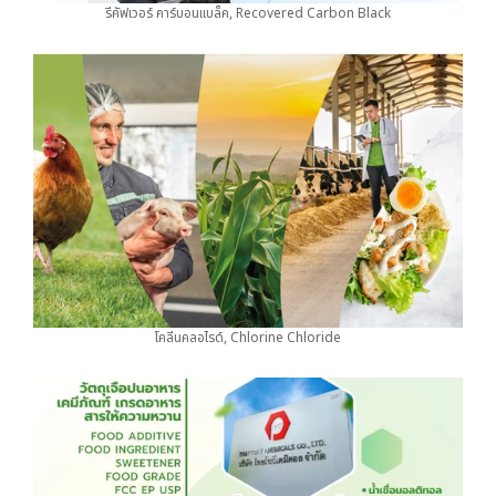
รีคัฟเวอร์ คาร์บอนแบล็ค, Recovered Carbon Black
โคลีนคลอไรด์, Chlorine Chloride